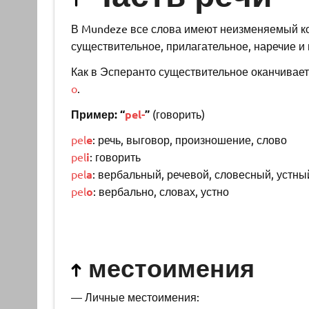
В Mundeze все слова имеют неизменяемый к
существительное, прилагательное, наречие и 
Как в Эсперанто существительное оканчивае
o
.
Пример: “
pel-
”
(говорить)
pel
e
: речь, выговор, произношение, слово
pel
i
: говорить
pel
a
: вербальный, речевой, словесный, устны
pel
o
: вербально, словах, устно
местоимения
— Личные местоимения: