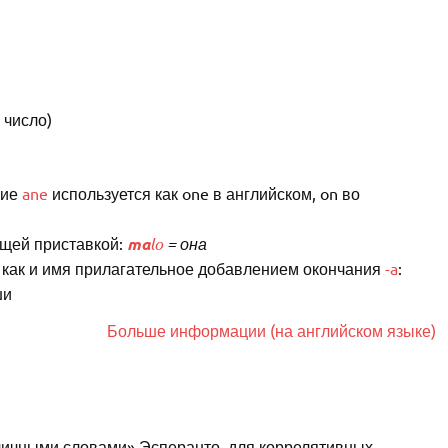
 число)
ние
ane
используется как one в английском, on во
ющей приставкой:
ma
lo
= она
как и имя прилагательное добавлением окончания
-a
:
ши
Больше информации (на английском языке)
бличными словами» Эсперанто, для коррелятивных