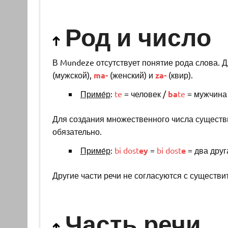
Род и число
В Mundeze отсутствует понятие рода слова. 
(мужской),
ma-
(женский) и
za-
(квир).
Приме́р
:
te
= человек /
ba
te
= мужчина
Для создания множественного числа существ
обязательно.
Приме́р
:
bi
dost
ey
=
bi
dost
e
= два друг
Другие части речи не согласуются с существи
Часть речи