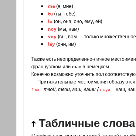
me
(я, мне)
tu
(ты, тебе)
lo
(он, она, оно, ему, ей)
noy
(мы, нам)
voy
(вы, вам — только множественное
ley
(они, им)
Также есть неопределенно-личное местоиме
французском или man в немецком.
Конечно возможно уточнить пол соответству
— Притяжательные местоимения образуются 
tu
a
= твой, твои, ваш, ваши
/
noy
a
= наш, на
Табличные слова
Mundeze пользуется системой, схожей с «та