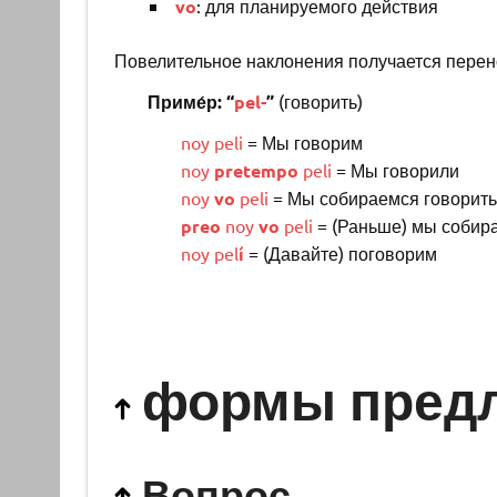
vo
: для планируемого действия
Повелительное наклонения получается перено
Приме́р: “
pel-
”
(говорить)
noy
peli
= Мы говорим
noy
pretempo
peli
= Мы говорили
noy
vo
peli
= Мы собираемся говорить
preo
noy
vo
peli
= (Раньше) мы собира
noy
pel
í
= (Давайте) поговорим
формы пред
Вопрос