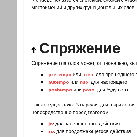
местоимений и других функциональных слов.
Спряжение
Спряжение глаголов может, опционально, вы
pretempo
и́ли
preo
: для прошедшего
nutempo
и́ли
nuo
: для настоящего
postempo
и́ли
poso
: для будущего
Так же существуют 3 наречия для выражения 
непосредственно перед глаголом:
jo
: для завершенного действия
so
: для продолжающегося действия