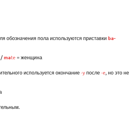
Для обозначения пола используются приставки
ba-
 /
ma
te
= женщина
ительного используется окончание
-y
после
-e
, но это не
а
тельным.