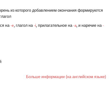
орень из которого добавлением окончания формируются
глагол
тся на
-e
, глагол на
-i
, прилагательное на
-a
, и наречие на
-
й
Больше информации (на английском языке)