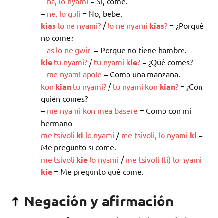
–
ha
,
lo
nyami
= Si, come.
–
ne
,
lo
guli
= No, bebe.
kias
lo
ne
nyami
?
/
lo
ne
nyami
kias
?
= ¿Porqué
no come?
–
as
lo
ne
gwiri
= Porque no tiene hambre.
kie
tu
nyami
?
/
tu
nyami
kie
?
= ¿Qué comes?
–
me
nyami
apole
= Como una manzana.
kon
kian
tu
nyami
?
/
tu
nyami
kon
kian
?
= ¿Con
quién comes?
–
me
nyami
kon
mea
basere
= Como con mi
hermano.
me
tsivoli
ki
lo
nyami
/
me
tsivoli
,
lo
nyami
ki
=
Me pregunto si come.
me
tsivoli
kie
lo
nyami
/
me
tsivoli
(
ti
)
lo
nyami
kie
= Me pregunto qué come.
Negación y afirmación