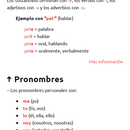
adjetivos con
-a
y los adverbios con
-o
.
Ejemplo con “
pel-
”
(hablar)
pel
e
= palabra
pel
i
= hablar
pel
a
= oral, hablando
pel
o
= oralmente, verbalmente
Más información
Pronombres
– Los pronombres personales son:
me
(yo)
tu
(tú, vos)
lo
(él, ella, ello)
noy
(nosotros, nosotras)
voy
(ustedes, vosotr@s)