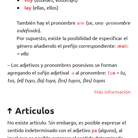
ley
(ellas, ellos)
También hay el pronombre
ane
(se, uno
-pronombre
indefinido
).
Por supuesto, existe la posibilidad de especificar el
género añadiendo el prefijo correspondiente:
ma
lo
= ella
– Los adjetivos y pronombres posesivos se forman
agregando el sufijo adjetival
-a
al pronombre:
tu
a
= tu,
tus, (el) tuyo, (la) tuya, (los) tuyos, (las) tuyas
Más información
Artículos
No existe artículo. Sin embargo, es posible expresar el
sentido indeterminado con el adjetivo
ya
(alguno), al
igual que es posible expresar el sentido determinado