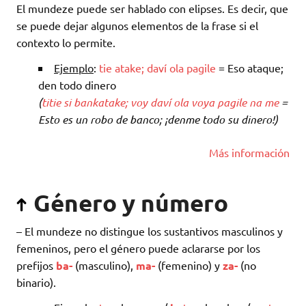
El mundeze puede ser hablado con elipses. Es decir, que
se puede dejar algunos elementos de la frase si el
contexto lo permite.
Ejemplo
:
tie
atake
;
daví
ola
pagile
= Eso ataque;
den todo dinero
(
titie
si
bankatake
;
voy
daví
ola
voya
pagile
na
me
=
Esto es un robo de banco; ¡denme todo su dinero!)
Más información
Género y número
– El mundeze no distingue los sustantivos masculinos y
femeninos, pero el género puede aclararse por los
prefijos
ba-
(masculino),
ma-
(femenino) y
za-
(no
binario).