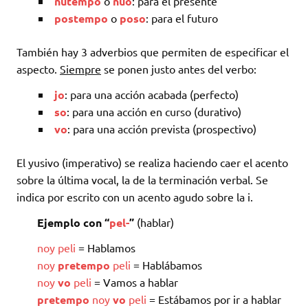
nutempo
o
nuo
: para el presente
postempo
o
poso
: para el futuro
También hay 3 adverbios que permiten de especificar el
aspecto.
Siempre
se ponen justo antes del verbo:
jo
: para una acción acabada (perfecto)
so
: para una acción en curso (durativo)
vo
: para una acción prevista (prospectivo)
El yusivo (imperativo) se realiza haciendo caer el acento
sobre la última vocal, la de la terminación verbal. Se
indica por escrito con un acento agudo sobre la i.
Ejemplo con “
pel-
”
(hablar)
noy
peli
= Hablamos
noy
pretempo
peli
= Hablábamos
noy
vo
peli
= Vamos a hablar
pretempo
noy
vo
peli
= Estábamos por ir a hablar