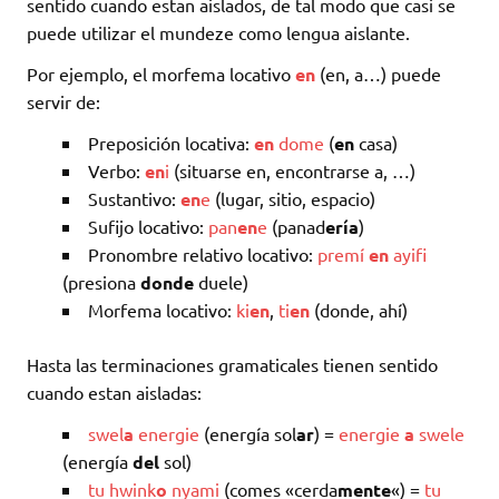
sentido cuando estan aislados, de tal modo que casi se
puede utilizar el mundeze como lengua aislante.
Por ejemplo, el morfema locativo
en
(en, a…) puede
servir de:
Preposición locativa:
en
dome
(
en
casa)
Verbo:
en
i
(situarse en, encontrarse a, …)
Sustantivo:
en
e
(lugar, sitio, espacio)
Sufijo locativo:
pan
en
e
(panad
ería
)
Pronombre relativo locativo:
premí
en
ayifi
(presiona
donde
duele)
Morfema locativo:
ki
en
,
ti
en
(donde, ahí)
Hasta las terminaciones gramaticales tienen sentido
cuando estan aisladas:
swel
a
energie
(energía sol
ar
) =
energie
a
swele
(energía
del
sol)
tu
hwink
o
nyami
(comes «cerda
mente
«) =
tu