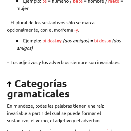
Ejemplo
:
te
= humano /
ba
te
= hombre /
ma
te
=
mujer
– El plural de los sustantivos sólo se marca
opcionalmente, con el morfema
-y
.
Ejemplo
:
bi
dost
ey
(dos amigos)
=
bi
dost
e
(dos
amigos)
– Los adjetivos y los adverbios siempre son invariables.
Categorías
gramaticales
En mundeze, todas las palabras tienen una raíz
invariable a partir del cual se puede formar el
sustantivo, el verbo, el adjetivo y el adverbio.
Los sustantivos terminan con
-e
, los verbos con
-i
, los