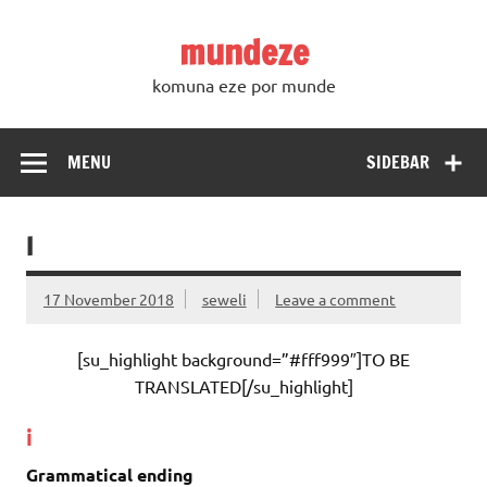
Skip
to
mundeze
content
komuna eze por munde
MENU
SIDEBAR
I
17 November 2018
seweli
Leave a comment
[su_highlight background=”#fff999″]TO BE
TRANSLATED[/su_highlight]
i
Grammatical ending