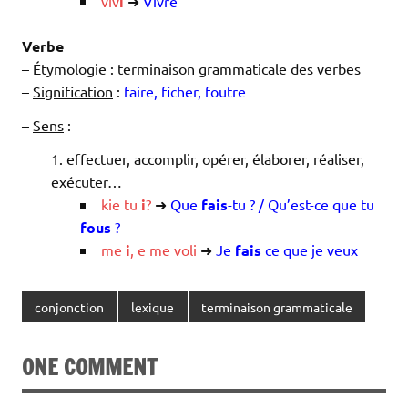
viv
i
➜
Vivre
Verbe
–
Étymologie
: terminaison grammaticale des verbes
–
Signification
:
faire, ficher, foutre
–
Sens
:
effectuer, accomplir, opérer, élaborer, réaliser,
exécuter…
kie
tu
i
?
➜
Que
fais
-tu ? / Qu’est-ce que tu
fous
?
me
i
,
e
me
voli
➜
Je
fais
ce que je veux
conjonction
lexique
terminaison grammaticale
ONE COMMENT