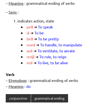
–
Meaning
: grammatical ending of verbs
–
Sens
:
indicates action, state
pel
i
➜
To speak
s
i
➜
To be
bel
i
➜
To be pretty
man
i
➜
To handle, to manipulate
aw
i
➜
To ventilate, to aerate
redj
i
➜
To rule, to reign
viv
i
➜
To live, to be alive
Verb
–
Etymology
: grammatical ending of verbs
–
Meaning
:
do
conjunction
grammatical ending