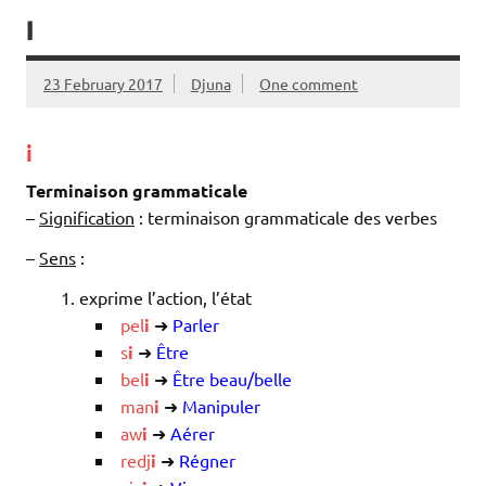
I
23 February 2017
Djuna
One comment
i
Terminaison grammaticale
–
Signification
: terminaison grammaticale des verbes
–
Sens
:
exprime l’action, l’état
pel
i
➜
Parler
s
i
➜
Être
bel
i
➜
Être beau/belle
man
i
➜
Manipuler
aw
i
➜
Aérer
redj
i
➜
Régner