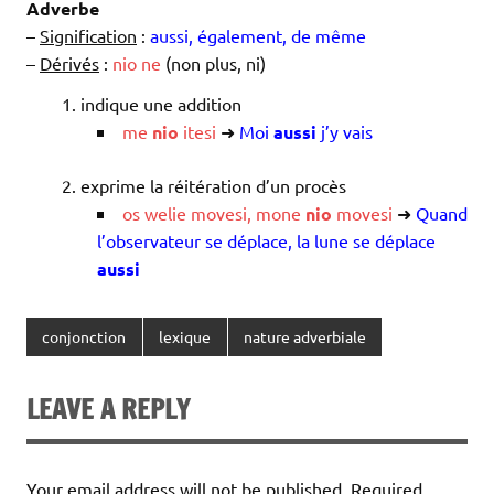
Adverbe
–
Signification
:
aussi, également, de même
–
Dérivés
:
nio ne
(non plus, ni)
indique une addition
me
nio
itesi
➜
Moi
aussi
j’y vais
exprime la réitération d’un procès
os
welie
movesi
,
mone
nio
movesi
➜
Quand
l’observateur se déplace, la lune se déplace
aussi
conjonction
lexique
nature adverbiale
LEAVE A REPLY
Your email address will not be published.
Required