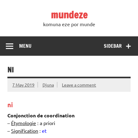
Skip
to
mundeze
content
komuna eze por munde
MENU
SIDEBAR
NI
7 May 2019
Djuna
Leave a comment
ni
Conjonction de coordination
–
Étymologie
: a priori
–
Signification
:
et