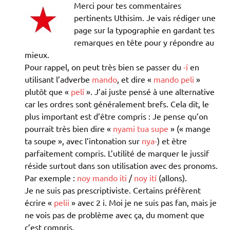
Merci pour tes commentaires
pertinents Uthisim. Je vais rédiger une
page sur la typographie en gardant tes
remarques en tête pour y répondre au
mieux.
Pour rappel, on peut très bien se passer du
-í
en
utilisant l’adverbe
mando
, et dire «
mando peli
»
plutôt que «
pelí
». J’ai juste pensé à une alternative
car les ordres sont généralement brefs. Cela dit, le
plus important est d’être compris : Je pense qu’on
pourrait très bien dire «
nyami tua supe
» (« mange
ta soupe », avec l’intonation sur
nya-
) et être
parfaitement compris. L’utilité de marquer le jussif
réside surtout dans son utilisation avec des pronoms.
Par exemple :
noy mando iti
/
noy ití
(allons).
Je ne suis pas prescriptiviste. Certains préfèrent
écrire «
pelii
» avec 2 i. Moi je ne suis pas fan, mais je
ne vois pas de problème avec ça, du moment que
c’est compris.