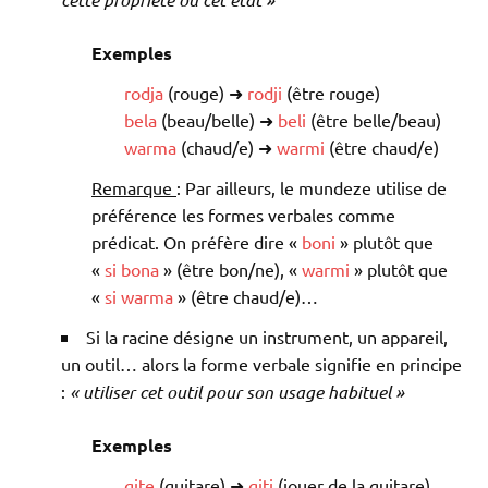
Exemples
rodja
(rouge) ➜
rodji
(être rouge)
bela
(beau/belle) ➜
beli
(être belle/beau)
warma
(chaud/e) ➜
warmi
(être chaud/e)
Remarque
: Par ailleurs, le mundeze utilise de
préférence les formes verbales comme
prédicat. On préfère dire «
boni
» plutôt que
«
si
bona
» (être bon/ne), «
warmi
» plutôt que
«
si
warma
» (être chaud/e)…
Si la racine désigne un instrument, un appareil,
un outil… alors la forme verbale signifie en principe
:
« utiliser cet outil pour son usage habituel »
Exemples
gite
(guitare) ➜
giti
(jouer de la guitare)