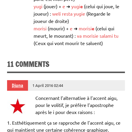
yugi
(jouer) +
e
➜
yugi
e
(celui qui joue, le
joueur) :
welí
resta
yugie
(Regarde le
joueur de droite)
morisi
(mourir) +
e
➜
morisi
e
(celui qui
meurt, le mourant) :
va
morisie
salami
tu
(Ceux qui vont mourir te saluent)
11 COMMENTS
Djuna
1 April 2016 02:44
Concernant l’alternative à l’accent aigu,
pour le volitif, je préfère l’apostrophe
après le i pour deux raisons :
1. Esthétiquement ça se rapproche de l’accent aigu, ce
qui maintient une certaine cohérence graphique.