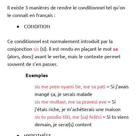
Il existe 3 manières de rendre le conditionnel tel qu’on
le connait en français :
CONDITION
Ce conditionnel est normalement introduit par la
conjonction
sis
(si). Il est rendu en plaçant le mot
sa
(alors, donc) avant le verbe, mais le contexte permet
souvent de s’en passer.
Exemples
sis
me
preo
nyami
tie
,
me
sa
pati
= Si j’avais
mangé ça, je serais malade
sis
me
multavi
,
me
sa
pravesi
eve
= Si
j’étais riche, je m’achèterais une maison
sis
tu
posdio
tiiti
,
me
(
sa
)
felitci
= Si tu viens
demain, je serai(s) content
HYPOTHÈSE