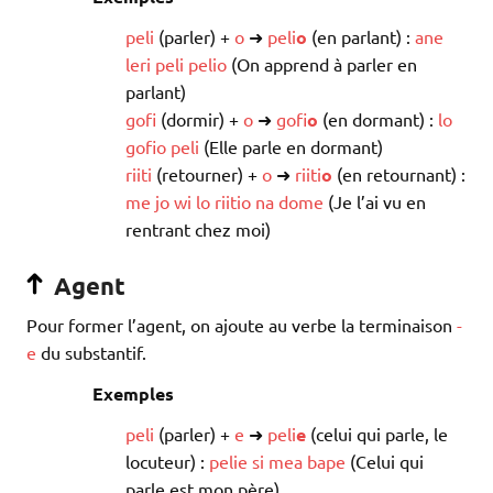
peli
(parler) +
o
➜
peli
o
(en parlant) :
ane
leri
peli
pelio
(On apprend à parler en
parlant)
gofi
(dormir) +
o
➜
gofi
o
(en dormant) :
lo
gofio
peli
(Elle parle en dormant)
riiti
(retourner) +
o
➜
riiti
o
(en retournant) :
me
jo
wi
lo
riitio
na
dome
(Je l’ai vu en
rentrant chez moi)
Agent
Pour former l’agent, on ajoute au verbe la terminaison
-
e
du substantif.
Exemples
peli
(parler) +
e
➜
peli
e
(celui qui parle, le
locuteur) :
pelie
si
mea
bape
(Celui qui
parle est mon père)