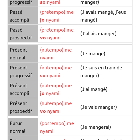
progressif
so
nyami
manger)
Passé
(
pretempo
)
me
(J’avais mangé, j’eus
accompli
jo
nyami
mangé)
Passé
(
pretempo
)
me
(J’allais manger)
prospectif
vo
nyami
Présent
(
nutempo
)
me
(Je mange)
normal
nyami
Présent
(
nutempo
)
me
(Je suis en train de
progressif
so
nyami
manger)
Présent
(
nutempo
)
me
(J’ai mangé)
accompli
jo
nyami
Présent
(
nutempo
)
me
(Je vais manger)
prospectif
vo
nyami
Futur
(
postempo
)
me
(Je mangerai)
normal
nyami