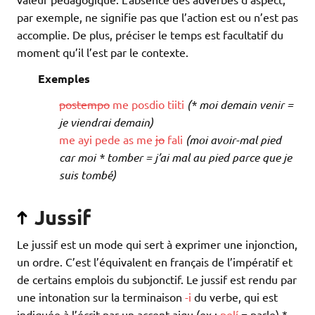
par exemple, ne signifie pas que l’action est ou n’est pas
accomplie. De plus, préciser le temps est facultatif du
moment qu’il l’est par le contexte.
Exemples
postempo
me
posdio
tiiti
(* moi demain venir =
je viendrai demain)
me
ayi
pede
as
me
jo
fali
(moi avoir-mal pied
car moi * tomber = j’ai mal au pied parce que je
suis tombé)
Jussif
Le jussif est un mode qui sert à exprimer une injonction,
un ordre. C’est l’équivalent en français de l’impératif et
de certains emplois du subjonctif. Le jussif est rendu par
une intonation sur la terminaison
-i
du verbe, qui est
indiquée à l’écrit par un accent aigu (ex :
pelí
= parle).*