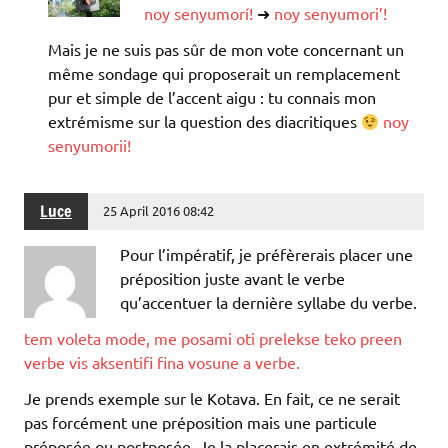
noy senyumorí!
➜
noy senyumori’!
Mais je ne suis pas sûr de mon vote concernant un
même sondage qui proposerait un remplacement
pur et simple de l’accent aigu : tu connais mon
extrémisme sur la question des diacritiques
noy
senyumorii!
Luce
25 April 2016 08:42
Pour l’impératif, je préfèrerais placer une
préposition juste avant le verbe
qu’accentuer la dernière syllabe du verbe.
tem voleta mode, me posami oti prelekse teko preen
verbe vis aksentifi fina vosune a verbe.
Je prends exemple sur le Kotava. En fait, ce ne serait
pas forcément une préposition mais une particule
préposée ou postposée. Je la placerais en extrémité de