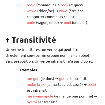
redje
(monarque) ➜
redji
(régner)
wawe
(chien/ne) ➜
wawi
(être / se
comporter comme un chien)
onde
(vague, onde) ➜
ondi
(onduler)
Transitivité
Un verbe transitif est un verbe qui peut être
directement suivi par un groupe nominal (un objet),
sans préposition. Un verbe intransitif n’a pas d’objet.
Exemples
me
gofi
(je dors) ➜
gofi
est intransitif
moke
breki
(le marteau est cassé) ➜
breki
est intransitif
me
nyami
apole
(je mange une pomme) ➜
nyami
est transitif