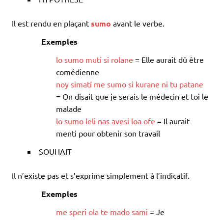
Il est rendu en plaçant
sumo
avant le verbe.
Exemples
lo
sumo
muti
si
rolane
= Elle aurait dû être
comédienne
noy
simatí
me
sumo
si
kurane
ni
tu
patane
= On disait que je serais le médecin et toi le
malade
lo
sumo
leli
nas
avesi
loa
ofe
= Il aurait
menti pour obtenir son travail
SOUHAIT
Il n’existe pas et s’exprime simplement à l’indicatif.
Exemples
me
speri
ola
te
mado
sami
= Je