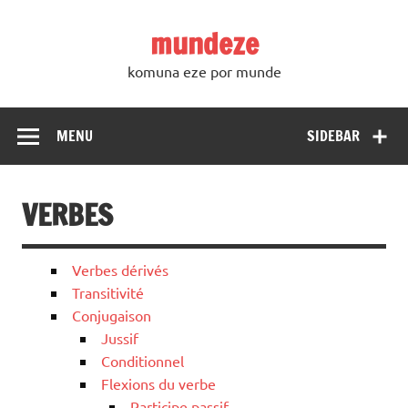
Skip
to
mundeze
content
komuna eze por munde
MENU
SIDEBAR
VERBES
Verbes dérivés
Transitivité
Conjugaison
Jussif
Conditionnel
Flexions du verbe
Participe passif