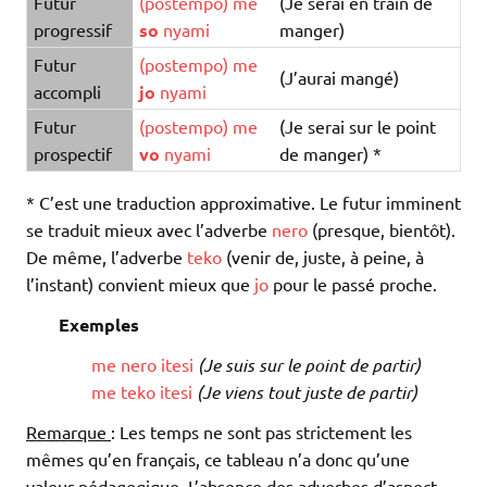
Futur
(
postempo
)
me
(Je serai en train de
progressif
so
nyami
manger)
Futur
(
postempo
)
me
(J’aurai mangé)
accompli
jo
nyami
Futur
(
postempo
)
me
(Je serai sur le point
prospectif
vo
nyami
de manger) *
* C’est une traduction approximative. Le futur imminent
se traduit mieux avec l’adverbe
nero
(presque, bientôt).
De même, l’adverbe
teko
(venir de, juste, à peine, à
l’instant) convient mieux que
jo
pour le passé proche.
Exemples
me
nero
itesi
(Je suis sur le point de partir)
me
teko
itesi
(Je viens tout juste de partir)
Remarque
: Les temps ne sont pas strictement les
mêmes qu’en français, ce tableau n’a donc qu’une
valeur pédagogique. L’absence des adverbes d’aspect,