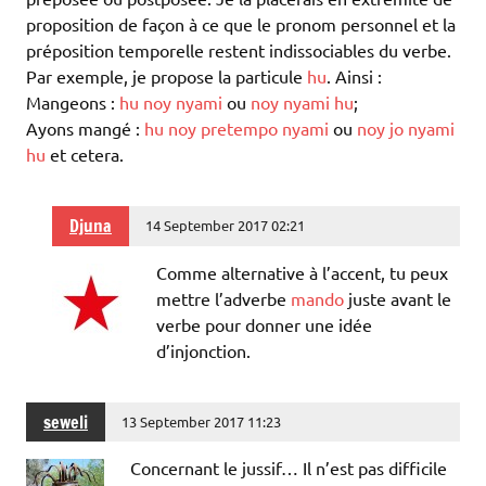
proposition de façon à ce que le pronom personnel et la
préposition temporelle restent indissociables du verbe.
Par exemple, je propose la particule
hu
. Ainsi :
Mangeons :
hu noy nyami
ou
noy nyami hu
;
Ayons mangé :
hu noy pretempo nyami
ou
noy jo nyami
hu
et cetera.
Djuna
14 September 2017 02:21
Comme alternative à l’accent, tu peux
mettre l’adverbe
mando
juste avant le
verbe pour donner une idée
d’injonction.
seweli
13 September 2017 11:23
Concernant le jussif… Il n’est pas difficile