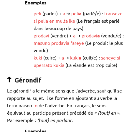
Exemples
peli
(parler) +
a
➜
peli
a
(parlé/e) :
franseze
si
pelia
en
multa
ike
(Le français est parlé
dans beaucoup de pays)
prodavi
(vendre) +
a
➜
prodavi
a
(vendu/e) :
masuno
prodavia
fareye
(Le produit le plus
vendu)
kuki
(cuire) +
a
➜
kuki
a
(cuit/e) :
saneye
si
upersato
kukia
(La viande est trop cuite)
Gérondif
Le gérondif a le même sens que l’adverbe, sauf qu’il se
rapporte au sujet. Il se forme en ajoutant au verbe la
terminaison
-o
de l’adverbe. En français, le sens
équivaut au participe présent précédé de
« (tout) en »
.
Par exemple :
(tout) en parlant.
Exemples