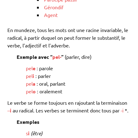
Gérondif
Agent
En mundeze, tous les mots ont une racine invariable, le
radical, à partir duquel on peut former le substantif, le
verbe, l’adjectif et l’adverbe.
Exemple avec “
pel-
”
(parler, dire)
pel
e
: parole
pel
i
: parler
pel
a
: oral, parlant
pel
o
: oralement
Le verbe se forme toujours en rajoutant la terminaison
–
i
au radical. Les verbes se terminent donc tous par
-i
*.
Exemples
s
i
(être)