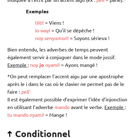
Exemples
tiití
!
= Viens !
lo
wayí
= Qu’il se dépêche !
noy
senyumorí
!
= Soyons sérieux !
Bien entendu, les adverbes de temps peuvent
également servir à conjuguer dans le mode jussif.
Exemple
:
noy
jo
nyamí
!
= Ayons mangé !
*On peut remplacer l’accent aigu par une apostrophe
après le i dans le cas où le clavier ne permet pas de le
faire :
peli’
Il est également possible d’exprimer l’idée d’injonction
en utilisant l’adverbe
mando
avant le verbe.
Exemple
:
tu
mando
nyami
!
= Mange !
Conditionnel