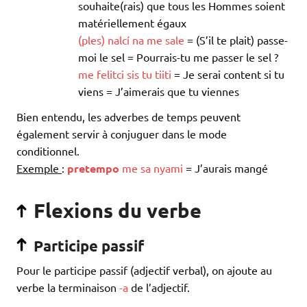
souhaite(rais) que tous les Hommes soient
matériellement égaux
(
ples
)
nalcí
na
me
sale
= (S’il te plait) passe-
moi le sel = Pourrais-tu me passer le sel ?
me
felitci
sis
tu
tiiti
= Je serai content si tu
viens = J’aimerais que tu viennes
Bien entendu, les adverbes de temps peuvent
également servir à conjuguer dans le mode
conditionnel.
Exemple
:
pretempo
me
sa
nyami
= J’aurais mangé
Flexions du verbe
Participe passif
Pour le participe passif (adjectif verbal), on ajoute au
verbe la terminaison
-a
de l’adjectif.