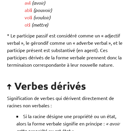
av
i
(avoir)
abl
i
(pouvoir)
vol
i
(vouloir)
ot
i
(mettre)
* Le participe passif est considéré comme un « adjectif
verbal », le gérondif comme un « adverbe verbal », et le
participe présent est substantivé (en agent). Ces
participes dérivés de la forme verbale prennent donc la
terminaison correspondante à leur nouvelle nature.
Verbes dérivés
Signification de verbes qui dérivent directement de
racines non verbales :
Si la racine désigne une propriété ou un état,
alors la forme verbale signifie en principe :
« avoir
cette propriété ou cet état »