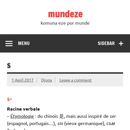
Skip
to
mundeze
content
komuna eze por munde
MENU
SIDEBAR
S
1 April 2017
Djuna
Leave a comment
s-
Racine verbale
–
Étymologie
: du chinois 是, mais aussi inspiré de
ser
(espagnol, portugais…),
sīn
(vieux germanique),
съм