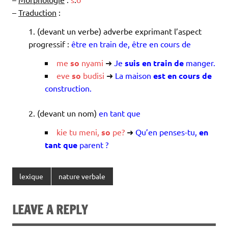
–
Traduction
:
(devant un verbe) adverbe exprimant l’aspect
progressif :
être en train de, être en cours de
me
so
nyami
➜
Je
suis en train de
manger.
eve
so
budisi
➜
La maison
est en cours de
construction.
(devant un nom)
en tant que
kie
tu
meni
,
so
pe
?
➜
Qu’en penses-tu,
en
tant que
parent ?
lexique
nature verbale
LEAVE A REPLY