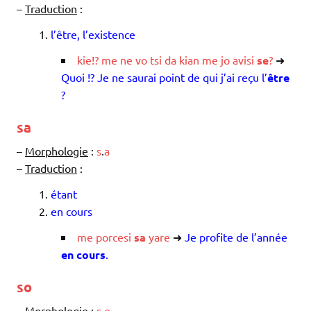
–
Traduction
:
l’être, l’existence
kie
!?
me
ne
vo
tsi
da
kian
me
jo
avisi
se
?
➜
Quoi !? Je ne saurai point de qui j’ai reçu l’
être
?
sa
–
Morphologie
:
s
.
a
–
Traduction
:
étant
en cours
me
porcesi
sa
yare
➜
Je profite de l’année
en cours
.
so
–
Morphologie
:
s
.
o