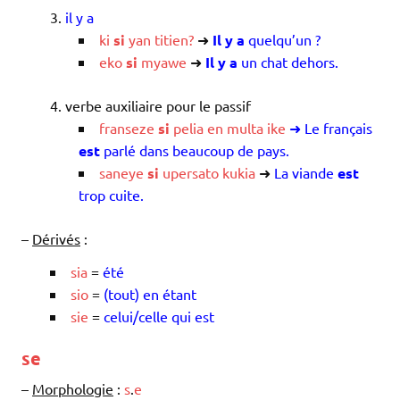
il y a
ki
si
yan
titien
?
➜
Il y a
quelqu’un ?
eko
si
myawe
➜
Il y a
un chat dehors.
verbe auxiliaire pour le passif
franseze
si
pelia
en
multa
ike
➜
Le français
est
parlé dans beaucoup de pays.
saneye
si
upersato
kukia
➜
La viande
est
trop cuite.
–
Dérivés
:
sia
=
été
sio
=
(tout) en étant
sie
=
celui/celle qui est
se
–
Morphologie
:
s
.
e