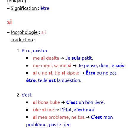
(bulgare)…
–
Signification
:
être
si
–
Morphologie
:
s
.
i
–
Traduction
:
être, exister
me
si
dealta
➜
Je
suis
petit.
me
meni
,
sa
me
si
➜
Je pense, donc je
suis
.
si
u
ne
si
,
tie
si
kipele
➜
Être
ou ne pas
être
, telle
est
la question.
c’est
si
bona
buke
➜
C’est
un bon livre.
rike
si
me
➜
L’État,
c’est
moi.
si
mea
probleme
,
ne
tua
➜
C’est
mon
problème, pas le tien