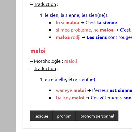
–
Traduction
:
le sien, la sienne, les sien(ne)s
lo
si
maloa
➜
C’est
la sienne
si
mea
probleme
,
ne
maloa
➜
C’est
maloa
rodji
➜
Les siens
sont rouge
maloi
–
Morphologie
:
malo
.
i
–
Traduction
:
être à elle, être sien(ne)
waneye
maloi
➜
L’erreur
est sienn
tia
icey
maloi
➜
Ces vêtements
sont
lexique
pronom
pronom personnel