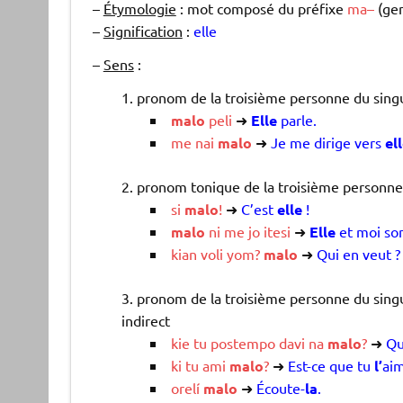
–
Étymologie
: mot composé du préfixe
ma
–
(gen
–
Signification
:
elle
–
Sens
:
pronom de la troisième personne du singu
malo
peli
➜
Elle
parle.
me
nai
malo
➜
Je me dirige vers
el
pronom tonique de la troisième personne 
si
malo
!
➜
C’est
elle
!
malo
ni
me
jo
itesi
➜
Elle
et moi so
kian
voli
yom
?
malo
➜
Qui en veut 
pronom de la troisième personne du singu
indirect
kie
tu
postempo
davi
na
malo
?
➜
Qu
ki
tu
ami
malo
?
➜
Est-ce que tu
l’
aim
orelí
malo
➜
Écoute-
la
.