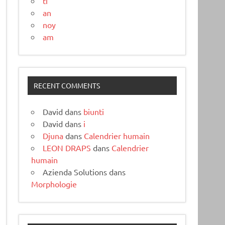
ti
an
noy
am
RECENT COMMENTS
David
dans
biunti
David
dans
i
Djuna
dans
Calendrier humain
LEON DRAPS
dans
Calendrier
humain
Azienda Solutions
dans
Morphologie