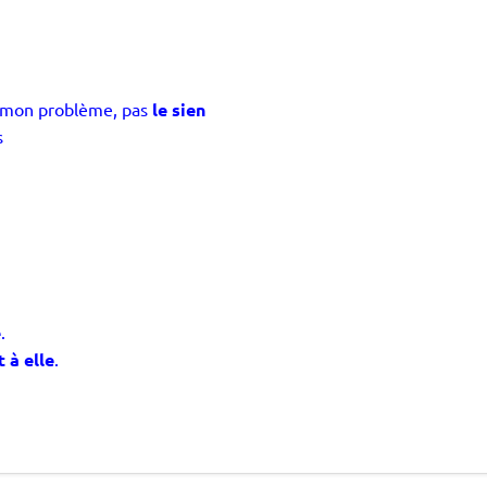
 mon problème, pas
le sien
s
e
.
 à elle
.