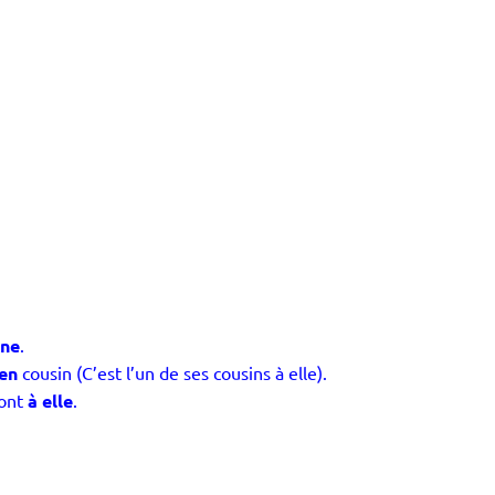
nne
.
ien
cousin (C’est l’un de ses cousins à elle).
sont
à elle
.