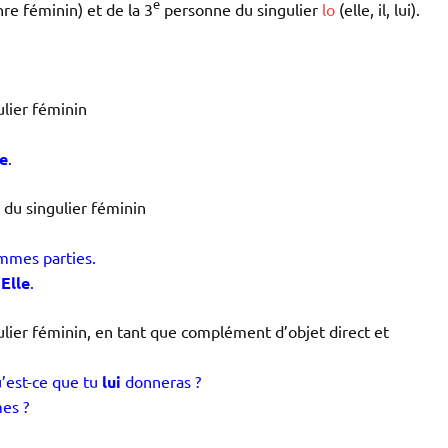
e
re féminin) et de la 3
personne du singulier
lo
(elle, il, lui).
lier féminin
le
.
du singulier féminin
mmes parties.
?
Elle
.
lier féminin, en tant que complément d’objet direct et
’est-ce que tu
lui
donneras ?
es ?