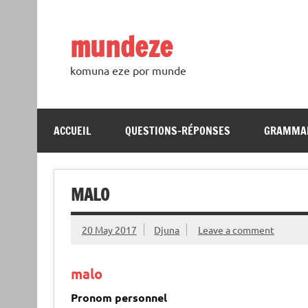
Skip
to
content
mundeze
komuna eze por munde
ACCUEIL
QUESTIONS-RÉPONSES
GRAMMA
MALO
20 May 2017
Djuna
Leave a comment
malo
Pronom personnel