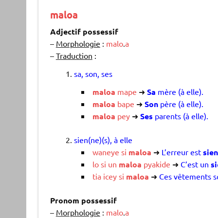
maloa
Adjectif possessif
–
Morphologie
:
malo
.
a
–
Traduction
:
sa, son, ses
maloa
mape
➜
Sa
mère (à elle).
maloa
bape
➜
Son
père (à elle).
maloa
pey
➜
Ses
parents (à elle).
sien(ne)(s), à elle
waneye
si
maloa
➜
L’erreur est
sie
lo
si
un
maloa
pyakide
➜
C’est un
s
tia
icey
si
maloa
➜
Ces vêtements 
Pronom possessif
–
Morphologie
:
malo
.
a